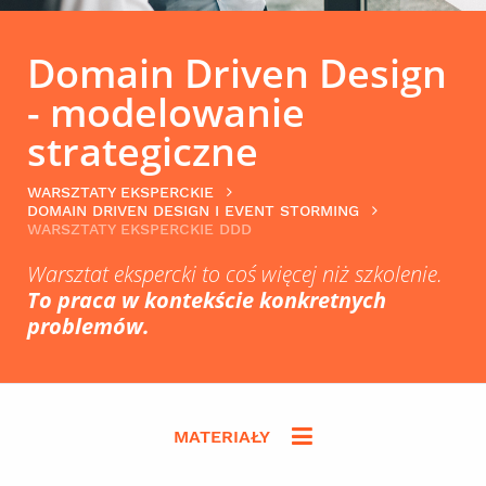
Domain Driven Design
- modelowanie
strategiczne
WARSZTATY EKSPERCKIE
DOMAIN DRIVEN DESIGN I EVENT STORMING
WARSZTATY EKSPERCKIE DDD
Warsztat ekspercki to coś więcej niż szkolenie.
To praca w kontekście konkretnych
problemów.
MATERIAŁY