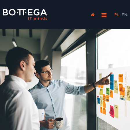
PL
EN