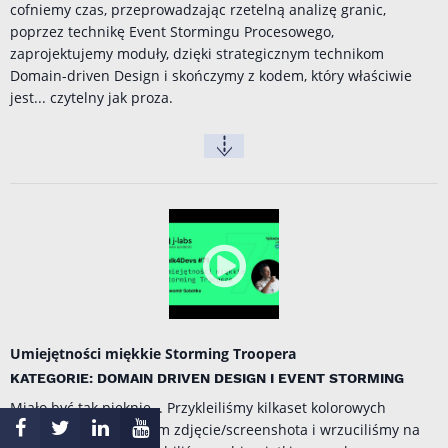
cofniemy czas, przeprowadzając rzetelną analizę granic,
poprzez technikę Event Stormingu Procesowego,
zaprojektujemy moduły, dzięki strategicznym technikom
Domain-driven Design i skończymy z kodem, który właściwie
jest... czytelny jak proza.
Umiejętności miękkie Storming Troopera
KATEGORIE: DOMAIN DRIVEN DESIGN I EVENT STORMING
Miało być tak pięknie... Przykleiliśmy kilkaset kolorowych
karteczek, zrobiliśmy im zdjęcie/screenshota i wrzuciliśmy na