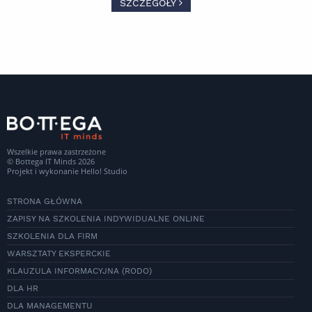
SZCZEGÓŁY
Wszelkie prawa zastrzeżone
© Bottega IT Minds 2026
Projekt i wykonanie
Hello! Studio
STRONA GŁÓWNA
ZAPISY NA SZKOLENIA INDYWIDUALNE ONLINE
SZKOLENIA DLA FIRM
WARSZTATY EKSPERCKIE
KLAUZULA INFORMACYJNA (RODO)
DLA HR
DLA MANAGEMENTU