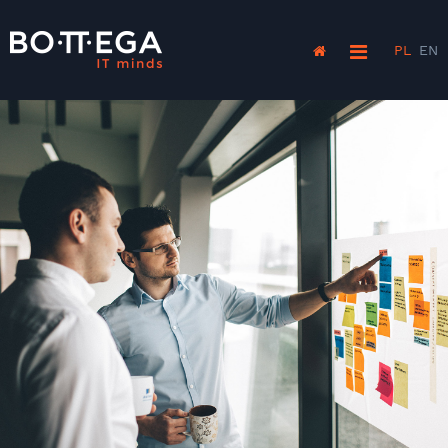
PL
EN