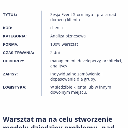
Sesja Event Stormingu - praca nad
TYTUŁ:
domeną klienta
client-es
KOD:
Analiza biznesowa
KATEGORIA:
100% warsztat
FORMA:
2 dni
CZAS TRWANIA:
management, developerzy, architekci,
ODBIORCY:
analitycy
Indywidualne zamówienie i
ZAPISY:
dopasowanie dla grupy.
W siedzibie klienta lub w innym
LOGISTYKA:
dowolnym miejscu.
Warsztat ma na celu stworzenie
modelu dziedziny problemu, nad