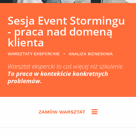
Sesja Event Stormingu
- praca nad domeną
klienta
WARSZTATY EKSPERCKIE
ANALIZA BIZNESOWA
Warsztat ekspercki to coś więcej niż szkolenie.
To praca w kontekście konkretnych
problemów.
ZAMÓW WARSZTAT