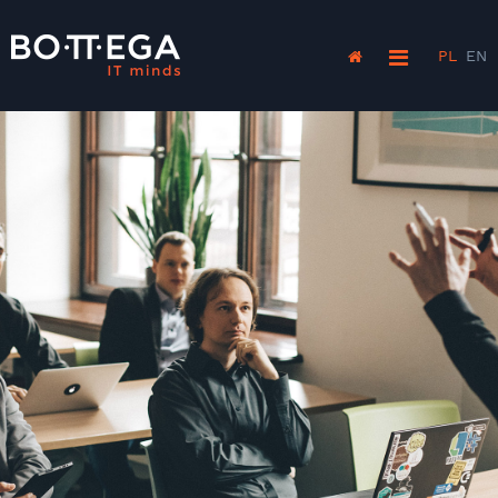
PL
EN