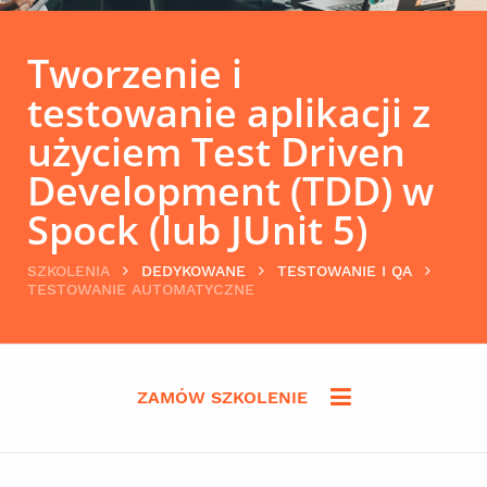
Tworzenie i
testowanie aplikacji z
użyciem Test Driven
Development (TDD) w
Spock (lub JUnit 5)
SZKOLENIA
DEDYKOWANE
TESTOWANIE I QA
TESTOWANIE AUTOMATYCZNE
ZAMÓW SZKOLENIE