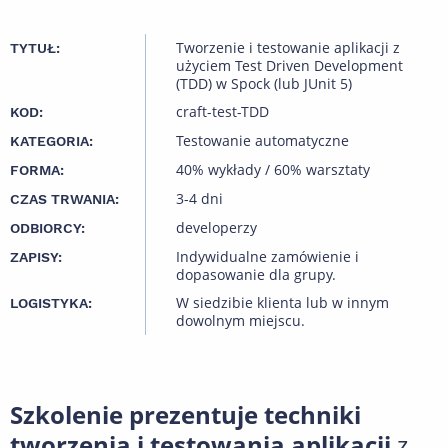
Tworzenie i testowanie aplikacji z
TYTUŁ:
użyciem Test Driven Development
(TDD) w Spock (lub JUnit 5)
craft-test-TDD
KOD:
Testowanie automatyczne
KATEGORIA:
40% wykłady / 60% warsztaty
FORMA:
3-4 dni
CZAS TRWANIA:
developerzy
ODBIORCY:
Indywidualne zamówienie i
ZAPISY:
dopasowanie dla grupy.
W siedzibie klienta lub w innym
LOGISTYKA:
dowolnym miejscu.
Szkolenie prezentuje techniki
tworzenia i testowania aplikacji
z