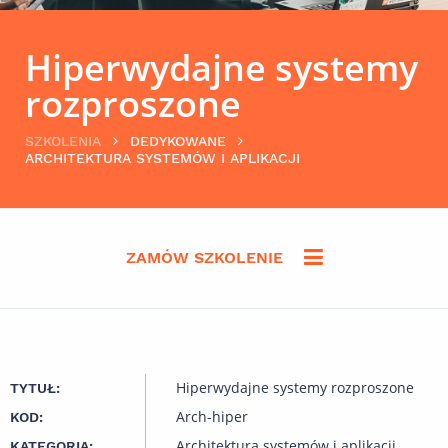
Hiperwydajne systemy
rozproszone
SZKOLENIA
DEDYKOWANE
ARCHITEKTURA SYSTEMÓW I APLIKACJI
ZAMÓW SZKOLENIE
Hiperwydajne systemy rozproszone
TYTUŁ:
Arch-hiper
KOD:
Architektura systemów i aplikacji
KATEGORIA: