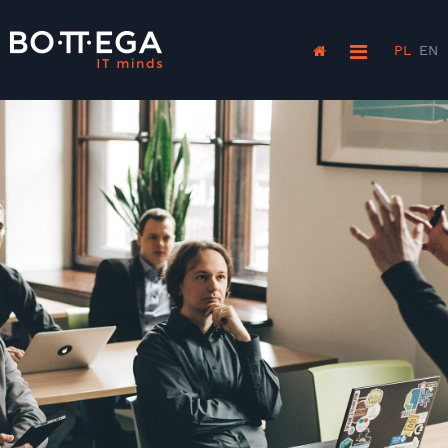
PL
EN