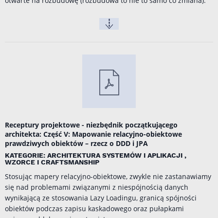
otwarte na rozbudowę (rozbudowa to nie to samo co zmiana).
Receptury projektowe - niezbędnik początkującego
architekta: Część V: Mapowanie relacyjno-obiektowe
prawdziwych obiektów – rzecz o DDD i JPA
KATEGORIE: ARCHITEKTURA SYSTEMÓW I APLIKACJI ,
WZORCE I CRAFTSMANSHIP
Stosując mapery relacyjno-obiektowe, zwykle nie zastanawiamy
się nad problemami związanymi z niespójnością danych
wynikającą ze stosowania Lazy Loadingu, granicą spójności
obiektów podczas zapisu kaskadowego oraz pułapkami