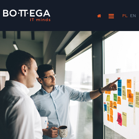
PL
EN