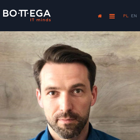
PL
EN