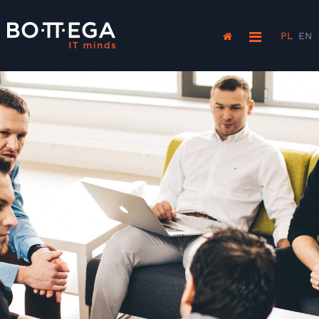
PL
EN