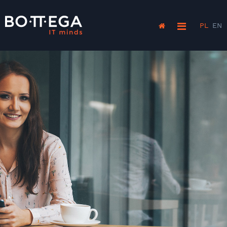
PL
EN