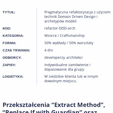
Pragmatyczna refaktoryzacja z użyciem
TYTUŁ:
technik Domain Driven Design i
archetypów modeli
refactor-DDD-arch
KOD:
Wzorce i Craftsmanship
KATEGORIA:
50% wykłady / 50% warsztaty
FORMA:
4 dni
CZAS TRWANIA:
developerzy, architekci
ODBIORCY:
Indywidualne zamówienie i
ZAPISY:
dopasowanie dla grupy.
W siedzibie klienta lub w innym
LOGISTYKA:
dowolnym miejscu.
Przekształcenia “Extract Method”,
“Replace If with Guardian” oraz