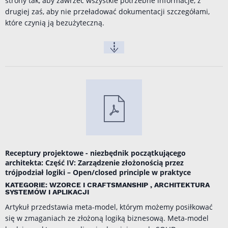
strony tak, aby zawrzeć wszystkie potrzebne informacje, z
drugiej zaś, aby nie przeładować dokumentacji szczegółami,
które czynią ją bezużyteczną.
Receptury projektowe - niezbędnik początkującego
architekta: Część IV: Zarządzenie złożonością przez
trójpodział logiki – Open/closed principle w praktyce
KATEGORIE: WZORCE I CRAFTSMANSHIP , ARCHITEKTURA
SYSTEMÓW I APLIKACJI
Artykuł przedstawia meta-model, którym możemy posiłkować
się w zmaganiach ze złożoną logiką biznesową. Meta-model