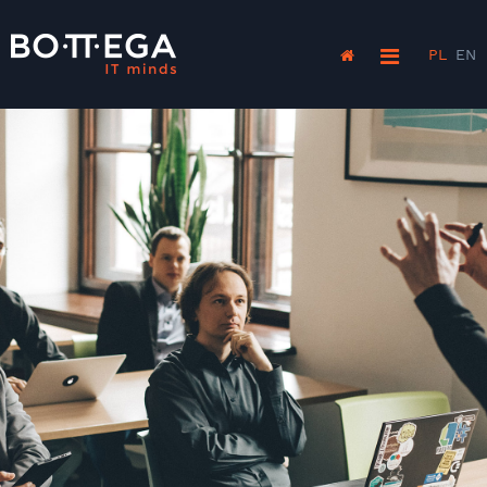
PL
EN