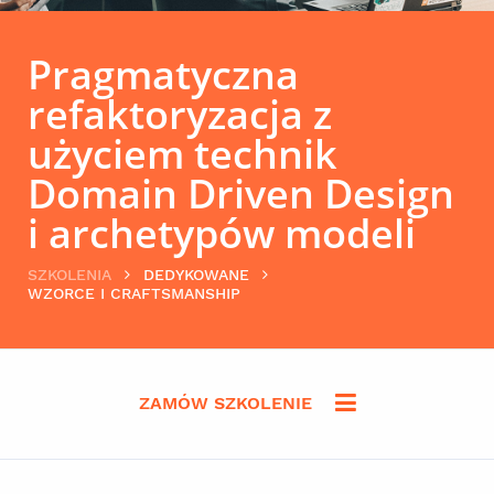
Pragmatyczna
refaktoryzacja z
użyciem technik
Domain Driven Design
i archetypów modeli
SZKOLENIA
DEDYKOWANE
WZORCE I CRAFTSMANSHIP
ZAMÓW SZKOLENIE