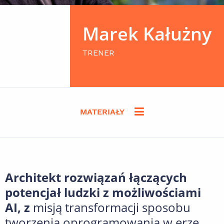
Marek Kałużny
TRENER
MATERIAŁY
Architekt rozwiązań łączących
potencjał ludzki z możliwościami
AI, z
misją transformacji sposobu
tworzenia oprogramowania w erze