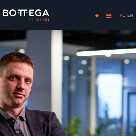
PL
EN