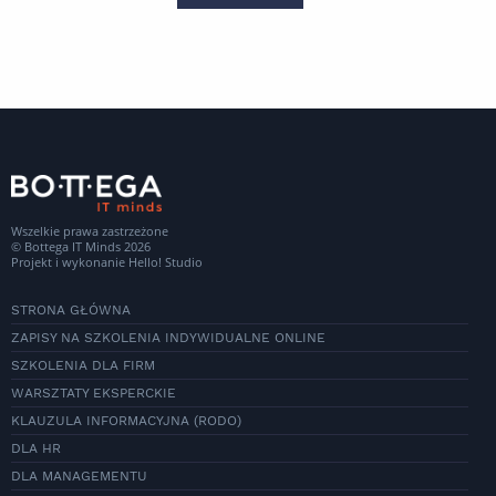
Wszelkie prawa zastrzeżone
© Bottega IT Minds 2026
Projekt i wykonanie
Hello! Studio
STRONA GŁÓWNA
ZAPISY NA SZKOLENIA INDYWIDUALNE ONLINE
SZKOLENIA DLA FIRM
WARSZTATY EKSPERCKIE
KLAUZULA INFORMACYJNA (RODO)
DLA HR
DLA MANAGEMENTU