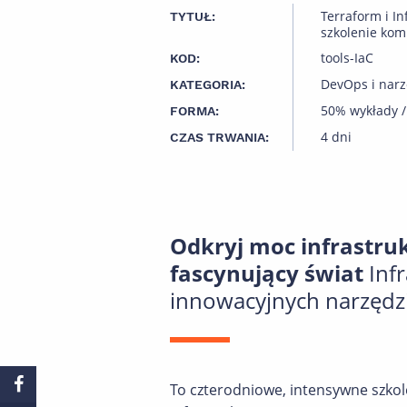
Terraform i In
TYTUŁ:
szkolenie ko
tools-IaC
KOD:
DevOps i narz
KATEGORIA:
50% wykłady /
FORMA:
4 dni
CZAS TRWANIA:
Odkryj moc infrastru
fascynujący świat
Inf
innowacyjnych narzędzi
To czterodniowe, intensywne szkol