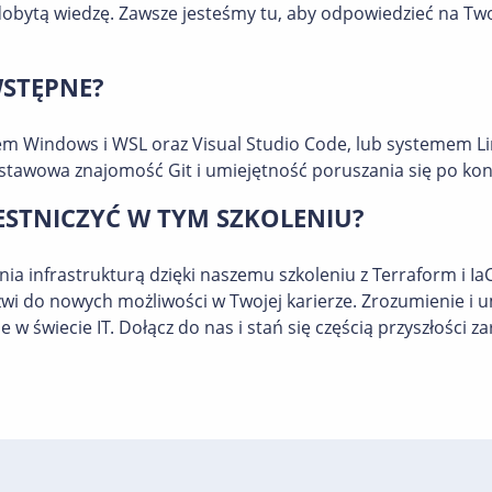
dobytą wiedzę. Zawsze jesteśmy tu, aby odpowiedzieć na Tw
WSTĘPNE?
m Windows i WSL oraz Visual Studio Code, lub systemem Lin
awowa znajomość Git i umiejętność poruszania się po kons
STNICZYĆ W TYM SZKOLENIU?
ia infrastrukturą dzięki naszemu szkoleniu z Terraform i IaC
zwi do nowych możliwości w Twojej karierze. Zrozumienie i u
 w świecie IT. Dołącz do nas i stań się częścią przyszłości z