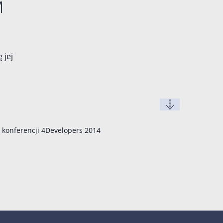
M
 jej
z konferencji
4Developers 2014