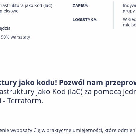
frastruktura jako Kod (IaC) -
Indyw
ZAPISY:
mpleksowe
grupy.
W sied
LOGISTYKA:
miejsc
ędzia
 50% warsztaty
ktury jako kodu! Pozwól nam przeprow
rastruktury jako Kod (IaC) za pomocą jed
 - Terraform.
enie wyposaży Cię w praktyczne umiejętności, które odmien