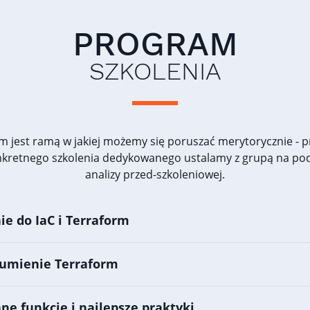
PROGRAM
SZKOLENIA
m jest ramą w jakiej możemy się poruszać merytorycznie - 
nkretnego szkolenia dedykowanego ustalamy z grupą na po
analizy przed-szkoleniowej.
e do IaC i Terraform
zumienie Terraform
e funkcje i najlepsze praktyki