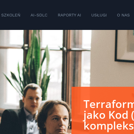
 SZKOLEŃ
AI-SDLC
RAPORTY AI
USŁUGI
O NAS
Terraform
jako Kod (
komplek