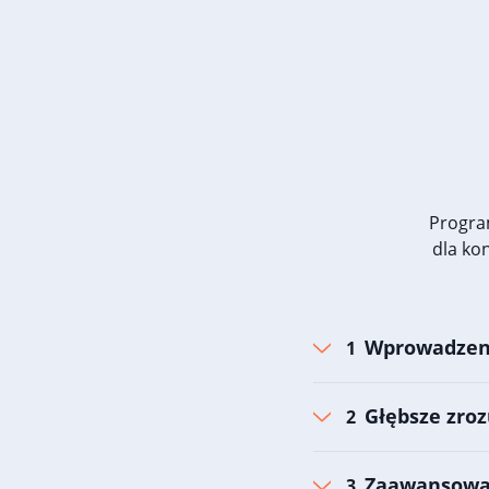
Progra
dla ko
Wprowadzeni
Głębsze zro
Zaawansowan