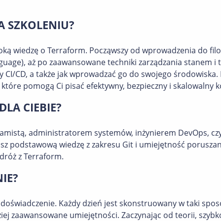
A SZKOLENIU?
boką wiedzę o Terraform. Począwszy od wprowadzenia do filoz
guage), aż po zaawansowane techniki zarządzania stanem i 
sy CI/CD, a także jak wprowadzać go do swojego środowiska. 
 które pomogą Ci pisać efektywny, bezpieczny i skalowalny 
DLA CIEBIE?
gramistą, administratorem systemów, inżynierem DevOps, czy
 masz podstawową wiedzę z zakresu Git i umiejętność poruszan
dróż z Terraform.
IE?
est doświadczenie. Każdy dzień jest skonstruowany w taki spo
iej zaawansowane umiejętności. Zaczynając od teorii, szybk