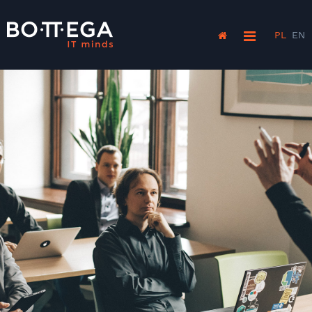
PL
EN