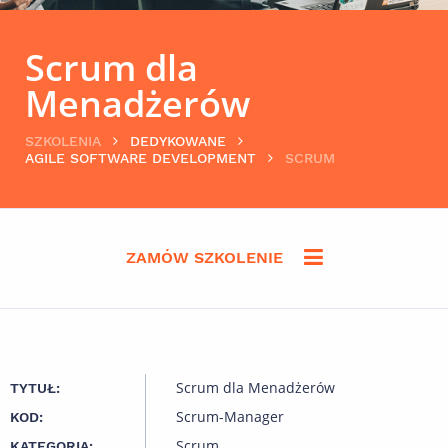
Scrum dla
Menadżerów
SZKOLENIA
DEDYKOWANE
AGILE SOFTWARE DEVELOPMENT
SCRUM
ZAMÓW SZKOLENIE
Scrum dla Menadżerów
TYTUŁ:
Scrum-Manager
KOD:
Scrum
KATEGORIA: