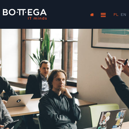
PL
EN