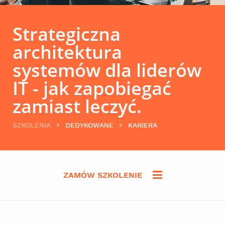
Strategiczna
architektura
systemów dla liderów
IT - jak zapobiegać
zamiast leczyć.
SZKOLENIA
DEDYKOWANE
KARIERA
ZAMÓW SZKOLENIE