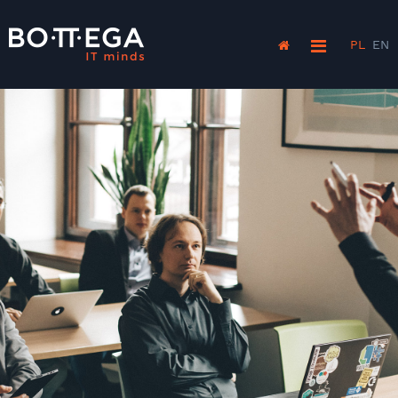
PL
EN