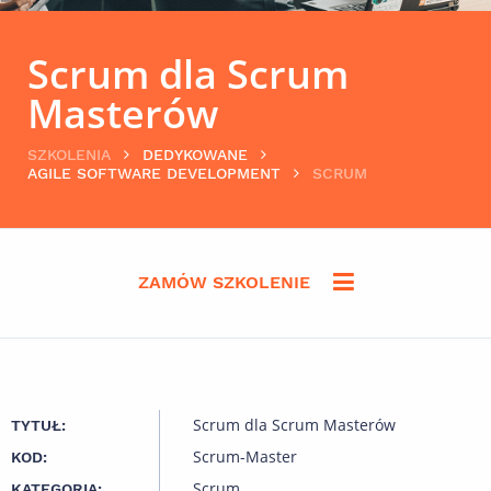
Scrum dla Scrum
Masterów
SZKOLENIA
DEDYKOWANE
AGILE SOFTWARE DEVELOPMENT
SCRUM
ZAMÓW SZKOLENIE
Scrum dla Scrum Masterów
TYTUŁ:
Scrum-Master
KOD:
Scrum
KATEGORIA: