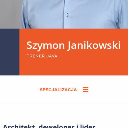
Szymon Janikowski
TRENER JAVA
SPECJALIZACJA
Architekt, deweloper i lider