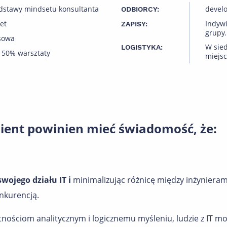
dstawy mindsetu konsultanta
develo
ODBIORCY:
et
Indyw
ZAPISY:
grupy.
sowa
W sied
LOGISTYKA:
 50% warsztaty
miejsc
lient powinien mieć świadomość, że:
wojego działu IT i
minimalizując różnicę między inżyniera
nkurencją.
nościom analitycznym i logicznemu myśleniu, ludzie z IT m