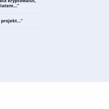
dla kryptowalut,
światem…”
 projekt…”