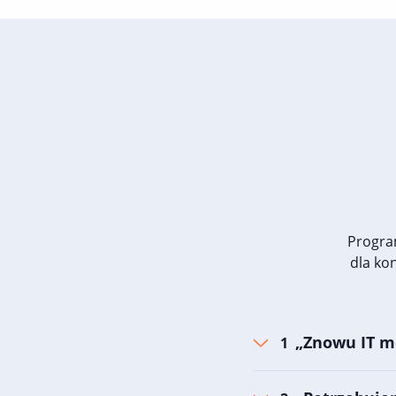
Progra
dla ko
„Znowu IT m