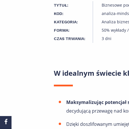
Biznesowe po
TYTUŁ:
analiza-minds
KOD:
Analiza bizne
KATEGORIA:
50% wykłady /
FORMA:
3 dni
CZAS TRWANIA:
W idealnym świecie k
Maksymalizując potencjał s
decydującą przewagę nad ko
Dzięki doszlifowanym umiejęt