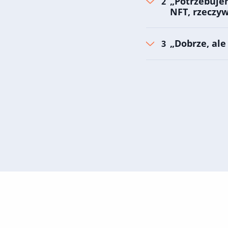
„Potrzebujem
NFT, rzeczyw
„Dobrze, al