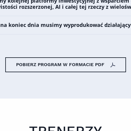
y kolejnej platformy inwestycyjnej z wsparciem 
istości rozszerzonej, AI i całej tej rzeczy z wielo
e na koniec dnia musimy wyprodukować działający
POBIERZ PROGRAM W FORMACIE PDF