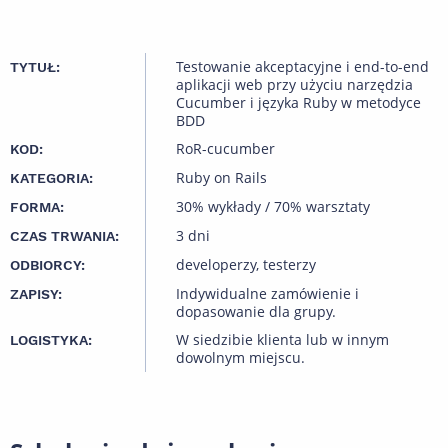
Testowanie akceptacyjne i end-to-end
TYTUŁ:
aplikacji web przy użyciu narzędzia
Cucumber i języka Ruby w metodyce
BDD
RoR-cucumber
KOD:
Ruby on Rails
KATEGORIA:
30% wykłady / 70% warsztaty
FORMA:
3 dni
CZAS TRWANIA:
developerzy, testerzy
ODBIORCY:
Indywidualne zamówienie i
ZAPISY:
dopasowanie dla grupy.
W siedzibie klienta lub w innym
LOGISTYKA:
dowolnym miejscu.