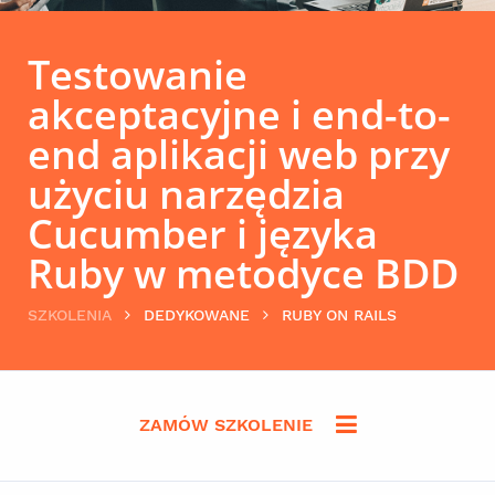
Testowanie
akceptacyjne i end-to-
end aplikacji web przy
użyciu narzędzia
Cucumber i języka
Ruby w metodyce BDD
SZKOLENIA
DEDYKOWANE
RUBY ON RAILS
ZAMÓW SZKOLENIE