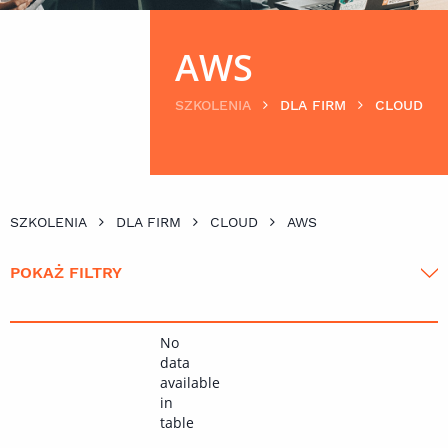
AWS
SZKOLENIA
DLA FIRM
CLOUD
SZKOLENIA
DLA FIRM
CLOUD
AWS
POKAŻ FILTRY
No
data
available
in
table