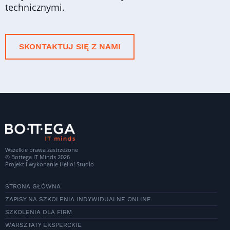
technicznymi.
SKONTAKTUJ SIĘ Z NAMI
Wszelkie prawa zastrzeżone
© Bottega IT Minds 2026
Projekt i wykonanie
Hello! Studio
STRONA GŁÓWNA
ZAPISY NA SZKOLENIA INDYWIDUALNE ONLINE
SZKOLENIA DLA FIRM
WARSZTATY EKSPERCKIE