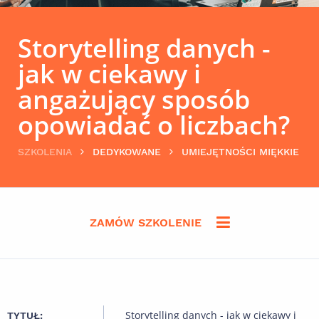
Storytelling danych -
jak w ciekawy i
angażujący sposób
opowiadać o liczbach?
SZKOLENIA
DEDYKOWANE
UMIEJĘTNOŚCI MIĘKKIE
ZAMÓW SZKOLENIE
Storytelling danych - jak w ciekawy i
TYTUŁ: