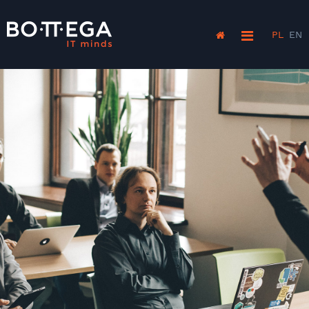
PL
EN