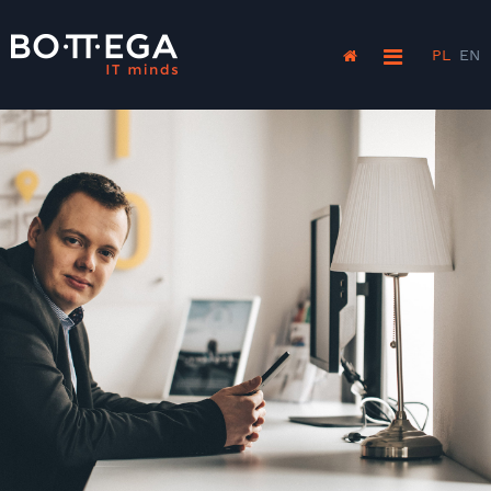
PL
EN