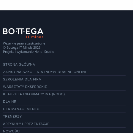
Wszelkie prawa zastrzeżone
© Bottega IT Minds 2026
Projekt i wykonanie
Hello! Studio
STRONA GŁÓWNA
ZAPISY NA SZKOLENIA INDYWIDUALNE ONLINE
SZKOLENIA DLA FIRM
WARSZTATY EKSPERCKIE
KLAUZULA INFORMACYJNA (RODO)
DLA HR
DLA MANAGEMENTU
TRENERZY
ARTYKUŁY I PREZENTACJE
NOWOŚCI