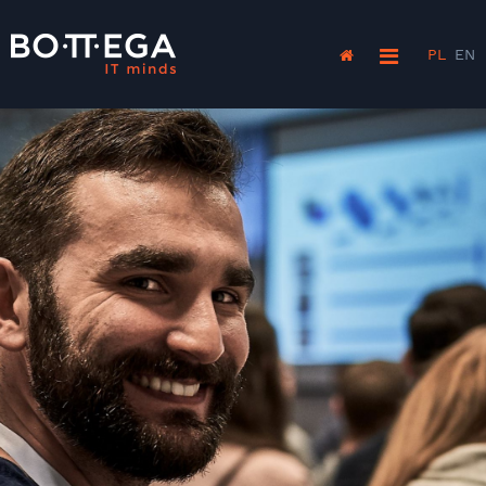
PL
EN