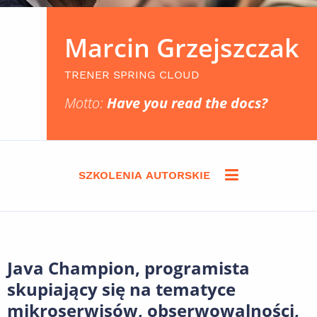
Marcin Grzejszczak
TRENER SPRING CLOUD
Motto:
Have you read the docs?
SZKOLENIA AUTORSKIE
Java Champion, programista
skupiający się na tematyce
mikroserwisów, obserwowalności,