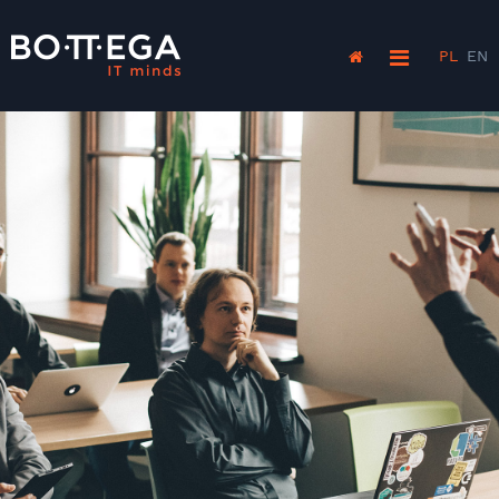
PL
EN