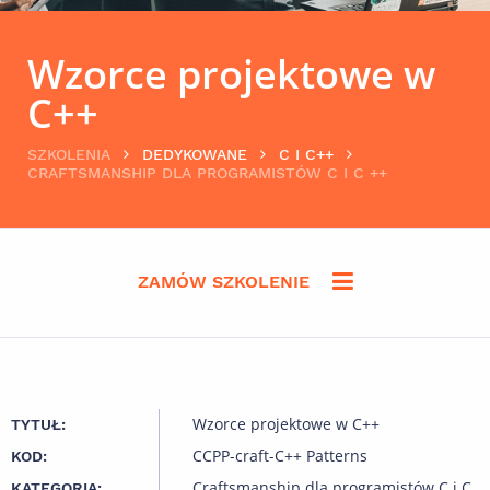
Wzorce projektowe w
C++
SZKOLENIA
DEDYKOWANE
C I C++
CRAFTSMANSHIP DLA PROGRAMISTÓW C I C ++
ZAMÓW SZKOLENIE
Wzorce projektowe w C++
TYTUŁ:
CCPP-craft-C++ Patterns
KOD:
Craftsmanship dla programistów C i C
KATEGORIA: