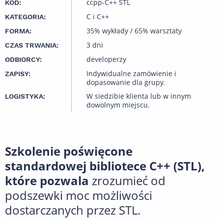
ccpp-C++ STL
KOD:
C i C++
KATEGORIA:
35% wykłady / 65% warsztaty
FORMA:
3 dni
CZAS TRWANIA:
developerzy
ODBIORCY:
Indywidualne zamówienie i
ZAPISY:
dopasowanie dla grupy.
W siedzibie klienta lub w innym
LOGISTYKA:
dowolnym miejscu.
Szkolenie poświęcone
standardowej bibliotece C++ (STL),
które pozwala
zrozumieć od
podszewki moc możliwości
dostarczanych przez STL.