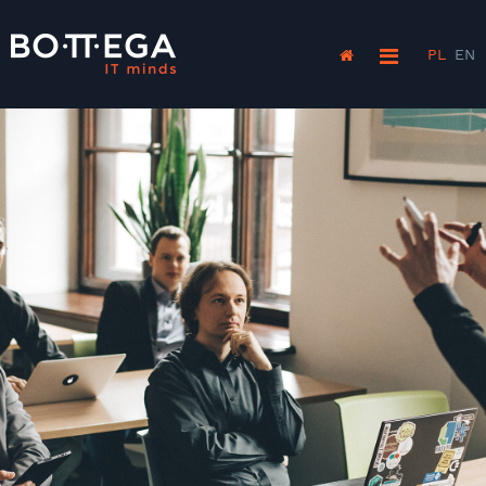
PL
EN