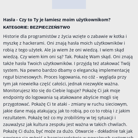
Hasła - Czy to Ty je łamiesz moim użytkownikom?
KATEGORIE: BEZPIECZEŃSTWO
Historie dla programistów z życia wzięte o zabawie w kotka i
myszkę z hackerami. Oni znają hasła moich użytkowników i
robią z tego użytek. Ale ja wiem że oni wiedzą. I wiem skąd
wiedzą. Czy wiem kim oni są? Tak. Pokażę Wam skąd. Oni znają
także hasła Twoich użytkowników. I przyjdą też atakować Twój
system. Na pewno bardzo dbamy o elegancką implementację
reguł biznesowych. Proces logowania, no cóż - wygląda przy
tym jak niewielka część całości, jednak niezwykle ważna.
Monitorujesz kto się do Ciebie loguje? Pokażę Ci jak moje
endpointy do logowania są atakowane abyście mogli się
przygotować. Pokażę Ci te ataki - zmiany w ruchu sieciowym,
jakie dane mają atakujący, jak to robią, po co to robią i z jakim
rezultatem. Pokażę też co my zrobiliśmy w tej sytuacji i
zauważysz jak kultura zespołu jest ważna w takich chwilach.
Pokażę Ci dużo, być może za dużo. Otwarcie - dokładnie tak jak
powinno się mówić o bezpieczeństwie w poważnych systemach.