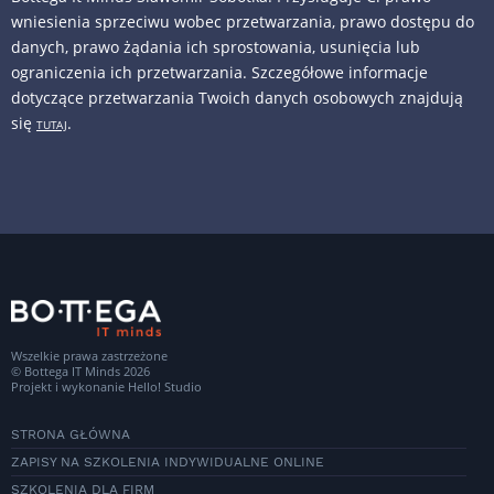
wniesienia sprzeciwu wobec przetwarzania, prawo dostępu do
danych, prawo żądania ich sprostowania, usunięcia lub
ograniczenia ich przetwarzania. Szczegółowe informacje
dotyczące przetwarzania Twoich danych osobowych znajdują
się
.
TUTAJ
Wszelkie prawa zastrzeżone
© Bottega IT Minds 2026
Projekt i wykonanie
Hello! Studio
STRONA GŁÓWNA
ZAPISY NA SZKOLENIA INDYWIDUALNE ONLINE
SZKOLENIA DLA FIRM