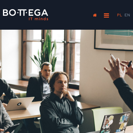
PL
EN