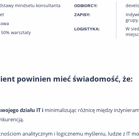
dstawy mindsetu konsultanta
develo
ODBIORCY:
et
Indyw
ZAPISY:
grupy.
sowa
W sied
LOGISTYKA:
 50% warsztaty
miejsc
lient powinien mieć świadomość, że:
wojego działu IT i
minimalizując różnicę między inżyniera
nkurencją.
nościom analitycznym i logicznemu myśleniu, ludzie z IT m