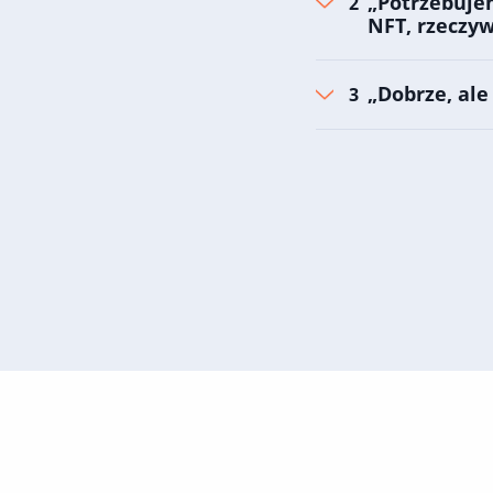
„Potrzebujem
NFT, rzeczyw
„Dobrze, al