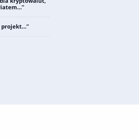
dla kryptowalut,
światem…”
 projekt…”