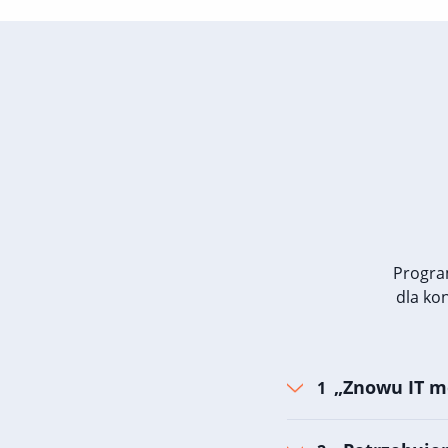
Progra
dla ko
„Znowu IT m