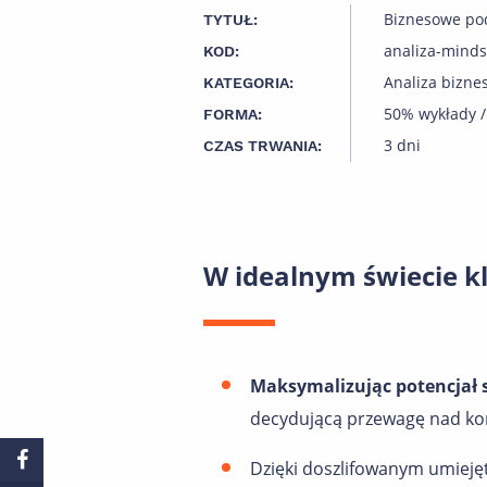
Biznesowe po
TYTUŁ:
analiza-minds
KOD:
Analiza bizne
KATEGORIA:
50% wykłady /
FORMA:
3 dni
CZAS TRWANIA:
W idealnym świecie k
Maksymalizując potencjał s
decydującą przewagę nad ko
Dzięki doszlifowanym umiejęt