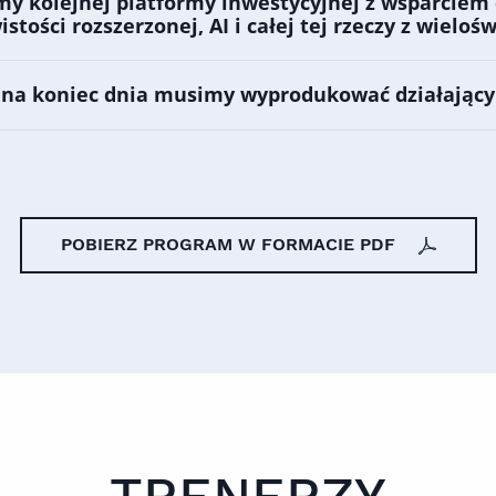
y kolejnej platformy inwestycyjnej z wsparciem 
istości rozszerzonej, AI i całej tej rzeczy z wielo
e na koniec dnia musimy wyprodukować działający
POBIERZ PROGRAM W FORMACIE PDF