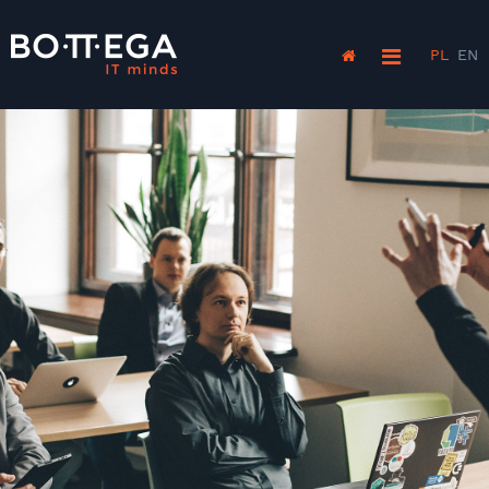
PL
EN