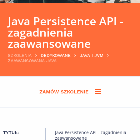
Java Persistence API -
zagadnienia
zaawansowane
SZKOLENIA
DEDYKOWANE
JAVA I JVM
ZAAWANSOWANA JAVA
ZAMÓW SZKOLENIE
Java Persistence API - zagadnienia
TYTUŁ:
zaawansowane