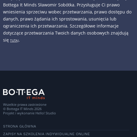
Bottega It Minds Sławomir Sobótka. Przysługuje Ci prawo
wniesienia sprzeciwu wobec przetwarzania, prawo dostępu do
danych, prawo żądania ich sprostowania, usunięcia lub
ograniczenia ich przetwarzania. Szczegółowe informacje
dotyczące przetwarzania Twoich danych osobowych znajdują
się
.
TUTAJ
Wszelkie prawa zastrzeżone
© Bottega IT Minds 2026
Projekt i wykonanie
Hello! Studio
STRONA GŁÓWNA
ZAPISY NA SZKOLENIA INDYWIDUALNE ONLINE