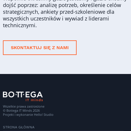
dojść poprzez: analizę potrzeb, określenie celów
strategicznych, ankiety przed-szkoleniowe dla
wszystkich uczestników i wywiad z liderami
technicznymi.
SKONTAKTUJ SIĘ Z NAMI
Wszelkie prawa zastrzeżone
© Bottega IT Minds 2026
Projekt i wykonanie
Hello! Studio
STRONA GŁÓWNA