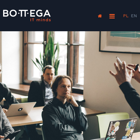
PL
EN